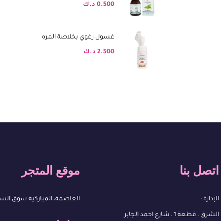
0.500
د.ك
غسول رغوي بخلاصة المره
2.500
د.ك
اتصل بنا
موقع المتجر
الإدارة :
العاصمة، المباركية سوق الس
الشرق ـ قطعة ٦ ـ شارع احمد الجابر