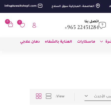
Info@kuwaitshop1.com
العاصمة، المباركية سوق السلاح
اتصل بنا
0
0
22451284 965+
شرة
ماسكارات
العناية بالشفاه
دهان علاجي
ب الأحدث
View: