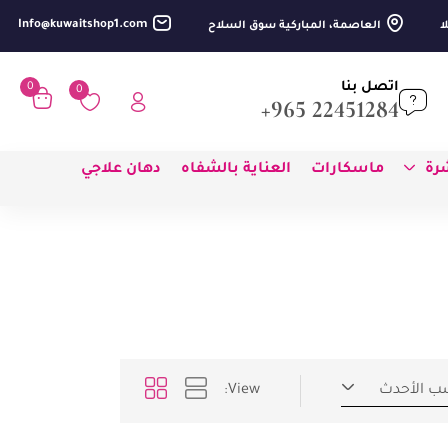
Info@kuwaitshop1.com
العاصمة، المباركية سوق السلاح
اتصل بنا
0
0
22451284 965+
شرة
ماسكارات
العناية بالشفاه
دهان علاجي
ب الأحدث
View: