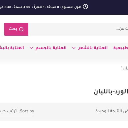
طول الاسبوع : 8 صباحًا - 1 ظهراً / 4:00 مساءً - 8:30 ليلا
بحث
بيعية
العناية بالشعر
العناية بالجسم
العناية بالب
ان”
لورد-باللبان
 النتيجة الوحيدة
Sort by:
ترتيب حس