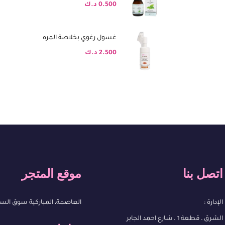
0.500
د.ك
غسول رغوي بخلاصة المره
2.500
د.ك
اتصل بنا
موقع المتجر
الإدارة :
العاصمة، المباركية سوق الس
الشرق ـ قطعة ٦ ـ شارع احمد الجابر