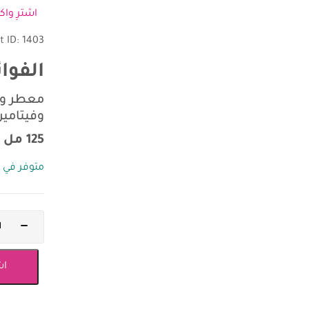
اشترِ واكسب 5
t ID: 1403
الفوائ
معطر وم
وفيتامين
125 مل
متوفر في 
اش