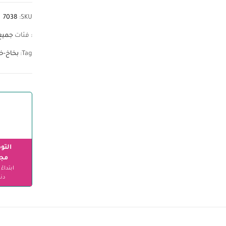
7038
SKU:
: فئات
جميع
Tag:
بخاخ-خ
التو
مجا
دنا