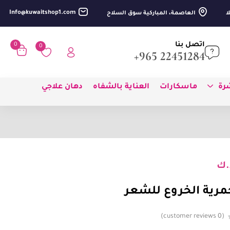
Info@kuwaitshop1.com
العاصمة، المباركية سوق السلاح
اتصل بنا
0
0
22451284 965+
شرة
ماسكارات
العناية بالشفاه
دهان علاجي
.ك
مرية الخروع للشعر
customer reviews
0