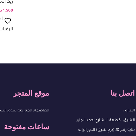
زيت الام
1.500
د
أض
الرغبات
اتصل بنا
موقع المتجر
الإدارة :
العاصمة، المباركية سوق الس
الشرق ـ قطعة ٦ ـ شارع احمد الجابر
ساعات مفتوحة
بناية رقم ٤0 (برج شرق) الدور الرابع