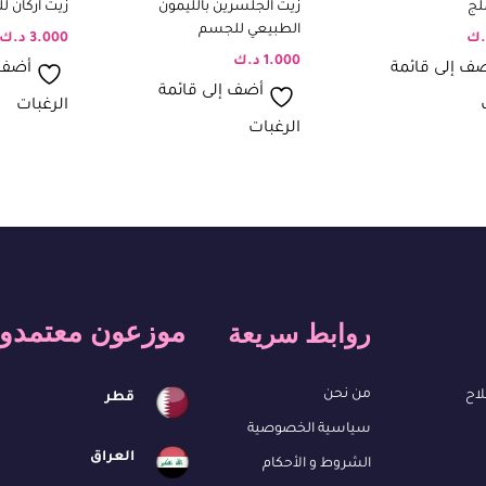
لج
زيت الجلسرين بالليمون
زيت اركان ل
الطبيعي للجسم
.ك
3.000
د.ك
1.000
د.ك
ف إلى قائمة
أضف 
أضف إلى قائمة
الرغبات
الرغبات
موزعون معتمدو
روابط سريعة
من نحن
لاح
قطر
سياسية الخصوصية
العراق
الشروط و الأحكام