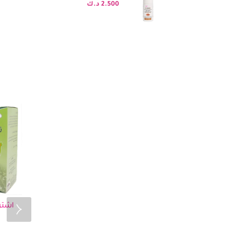
2.500
د.ك
اشترِ و