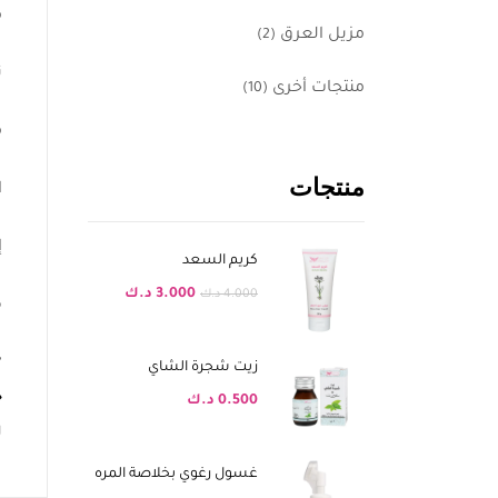
م
مزيل العرق
(2)
ت
منتجات أخرى
(10)
م
منتجات
ا
إ
كريم السعد
3.000
د.ك
4.000
د.ك
ك
زيت شجرة الشاي
خ
0.500
د.ك
ل
غسول رغوي بخلاصة المره