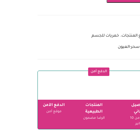
 المنتجات
خمريات للجسم
سحر-العيون
الدفع آمن
صيل
المنتجات
الدفع الآمن
ني
الطبيعية
موقع آمن
ابتداءً من 10
الرضا مضمون
نير