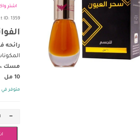
اشترِ واكسب 5
t ID: 1359
الفوائ
رائحه ف
المكونا
مسك ، ع
10 مل
متوفر في 
اش