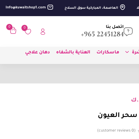
Info@kuwaitshop1.com
العاصمة، المباركية سوق السلاح
اتصل بنا
0
0
22451284 965+
شرة
ماسكارات
العناية بالشفاه
دهان علاجي
.ك
سحر العيون
customer reviews
0