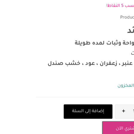
 النقاط!
Produc
د
واحة وثبات لمده طويلة
ت
نبر ، زعفران ، عود ، خشب صندل
المخزون
إضافة إلى السلة
تري الآن