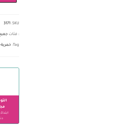
3171
SKU:
: فئات
جميع
Tag:
خمرية-
التو
مجا
دنا