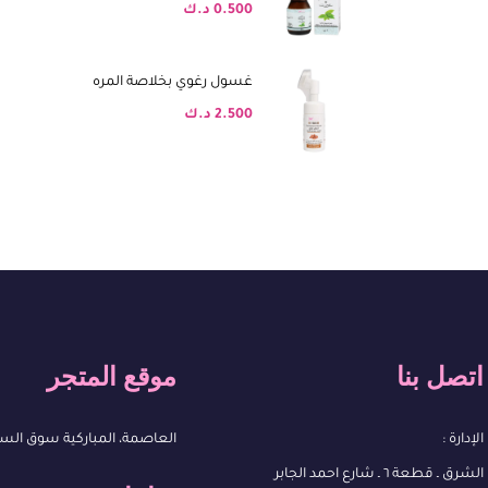
0.500
د.ك
غسول رغوي بخلاصة المره
2.500
د.ك
اتصل بنا
موقع المتجر
الإدارة :
العاصمة، المباركية سوق الس
الشرق ـ قطعة ٦ ـ شارع احمد الجابر