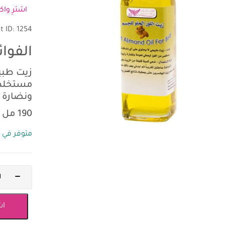
اشترِ واكسب 
t ID: 1254
الفوائ
زيت طبي
مستخلص 
ونضارة 
190 مل
متوفر في 
اش