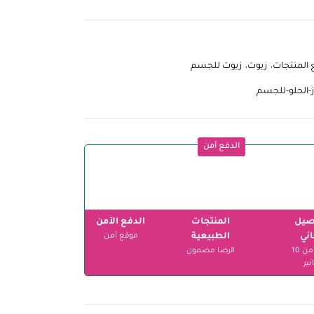
 المنتجات
زيوت
زيوت للجسم
ز-الحلو-للجسم
الدفع آمن
صيل
المنتجات
الدفع الآمن
ني
الطبيعية
موقع آمن
ابتداءً من 10
الرضا مضمون
نير