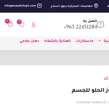
Info@kuwaitshop1.com
العاصمة، المباركية سوق السلاح
اتصل بنا
0
0
22451284 965+
شرة
ماسكارات
العناية بالشفاه
دهان علاجي
ك
ز الحلو للجسم
customer reviews
0