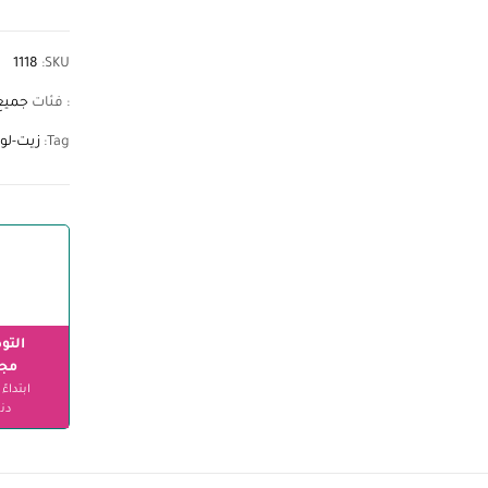
1118
SKU:
: فئات
جميع
Tag:
زيت-لو
التو
مجا
دنا