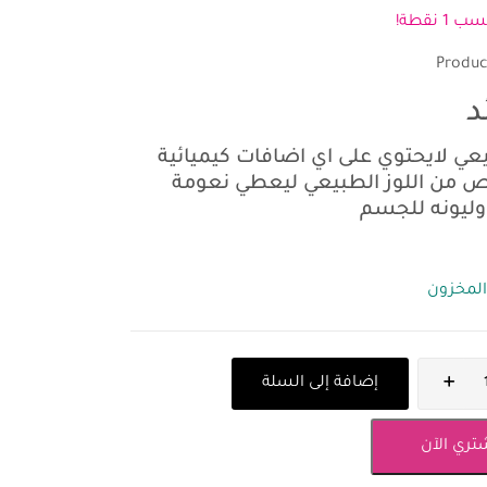
1 نقطة!
Produc
د
عي لايحتوي على اي اضافات كيميائية
من اللوز الطبيعي ليعطي نعومة
وليونه للجسم
المخزون
إضافة إلى السلة
تري الآن