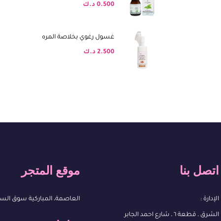
0.500
د.ك
غسول رغوي بخلاصة المره
2.500
د.ك
اتصل بنا
موقع المتجر
الإدارة :
العاصمة، المباركية سوق الس
الشرق ـ قطعة ٦ ـ شارع احمد الجابر