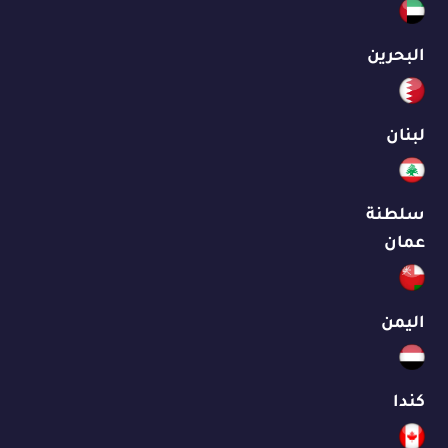
البحرين
لبنان
سلطنة
عمان
اليمن
كندا