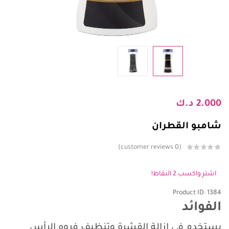
2.000
د.ك
شامبو القطران
customer reviews
0
اشترِ واكسب 2 النقاط!
Product ID: 1384
الفوائد
يستخدم في إزالة القشرة وتنظيف فروه الرأس