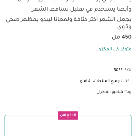
وأيضا يستخدم في تقليل تساقط الشعر
يجعل الشعر أكثر كثافة ولمعانا ليبدو بمظهر صحي
وقوي
450 مل
متوفر في المخزون
5033
SKU:
: فئات
جميع المنتجات
شامبو
Tag:
شامبو-القطران
الدفع آمن