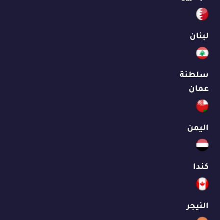
لبنان
سلطنة
عمان
اليمن
كندا
النيجر