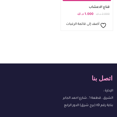
قناع الاعشاب
1.000
د.ك
2.000
د.ك
أضف إلى قائمة الرغبات
اتصل بنا
الإدارة :
الشرق ـ قطعة ٦ ـ شارع احمد الجابر
بناية رقم ٤0 (برج شرق) الدور الرابع