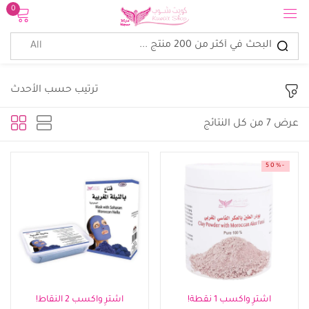
0
تسجيل الدخول
ترتيب حسب الأحدث
عرض ⁦7⁩ من كل النتائج
تذكرنى
نسيت كلمة المرور؟
-50%
الدخول
إنشاء حساب
اشترِ واكسب 1 نقطة!
اشترِ واكسب 2 النقاط!